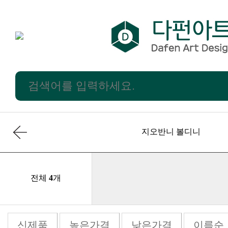
지오반니 볼디니
전체
4
개
신제품
높은가격
낮은가격
이름순