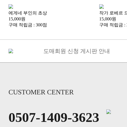
에게네 부인의 초상
작가 로베르 
15,000원
15,000원
구매 적립금 : 300점
구매 적립금 : 
도매회원 신청 게시판 안내
KBS2 드라마 "같이살래요 "협찬
[필독] 추석연휴 배송 공지
자사의 스기목 정왁구와 타사의 캔
캔버스액자 3호사이즈 가격변동
다펀아트에 처음 오셨나요
CUSTOMER CENTER
다펀아트 SNS를 추가 하시면 적
가상인테리어 서비스 신청방법
0507-1409-3623
카카오톡으로 실시간 상담 가능합
교환 및 환불에 대해 안내해드립니