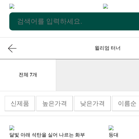
윌리엄 터너
전체
7
개
신제품
높은가격
낮은가격
이름순
달빛 아래 석탄을 실어 나르는 화부
등대