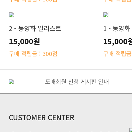
2 - 동양화 일러스트
1 - 동양
15,000원
15,000
구매 적립금 : 300점
구매 적립금 
도매회원 신청 게시판 안내
KBS2 드라마 "같이살래요 "협찬
[필독] 추석연휴 배송 공지
자사의 스기목 정왁구와 타사의 캔버
캔버스액자 3호사이즈 가격변동
CUSTOMER CENTER
다펀아트에 처음 오셨나요
다펀아트 SNS를 추가 하시면 적립금