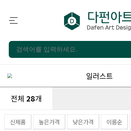
일러스트
전체
28
개
신제품
높은가격
낮은가격
이름순