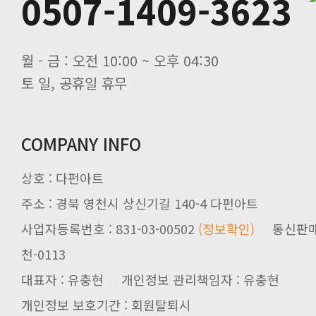
0507-1409-3623
가상인테리어 서비스 신청방법
카카오톡으로 실시간 상담 가능합니
교환 및 환불에 대해 안내해드립니다
월 - 금 : 오전 10:00 ~ 오후 04:30
토 일, 공휴일 휴무
COMPANY INFO
상호 : 다펀아트
주소 : 경북 영천시 상신기길 140-4 다펀아트
사업자등록번호 : 831-03-00502
(정보확인)
천-0113
대표자 : 유충현 개인정보 관리책임자 : 유충현
개인정보 보호기간 : 회원탈퇴시